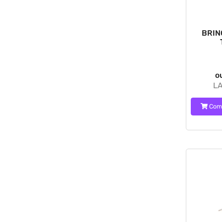
BRIN
o
LA
Com