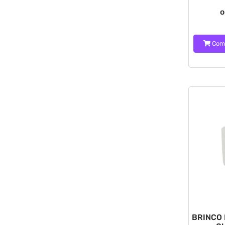
o
Com
BRINCO