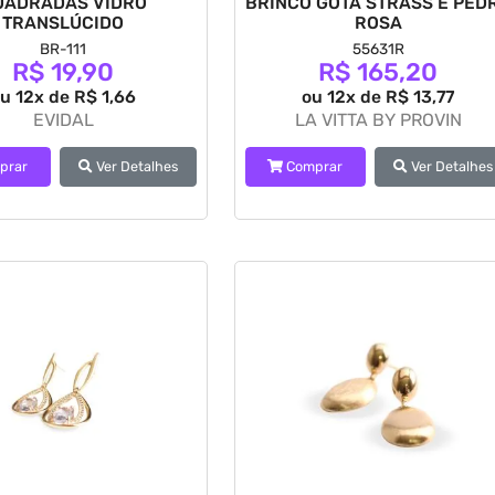
UADRADAS VIDRO
BRINCO GOTA STRASS E PED
TRANSLÚCIDO
ROSA
BR-111
55631R
R$ 19,90
R$ 165,20
u 12x de R$ 1,66
ou 12x de R$ 13,77
EVIDAL
LA VITTA BY PROVIN
prar
Ver Detalhes
Comprar
Ver Detalhes