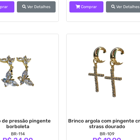
prar
Ver Detalhes
Comprar
Ver Detalhes
o de pressão pingente
Brinco argola com pingente c
borboleta
strass dourado
BR-114
BR-109