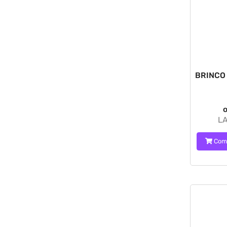
BRINCO
o
LA
Com