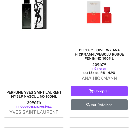
PERFUME GIVERNY ANA
HICKMANN L'ABSOLU ROUGE
FEMININO 100ML
209679
R$ 178,81
ou 12x de R$ 14,90
ANA HICKMANN
Comprar
PERFUME YVES SAINT LAURENT
MYSLF MASCULINO 100ML
209676
Ver Detalhes
PRODUTO INDISPONÍVEL
YVES SAINT LAURENT