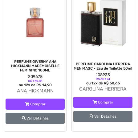
PERFUME GIVERNY ANA
PERFUME CAROLINA HERRERA
HICKMANN MADEMOISELLE
MEN MASC - Eau de Toilette 50ml
FEMININO 100ML
108933
209678
R$ 607,74
R$ 178,81
ou 12x de R$ 50,65
ou 12x de R$ 14,90
CAROLINA HERRERA
ANA HICKMANN
Comprar
Comprar
Ver Detalhes
Ver Detalhes