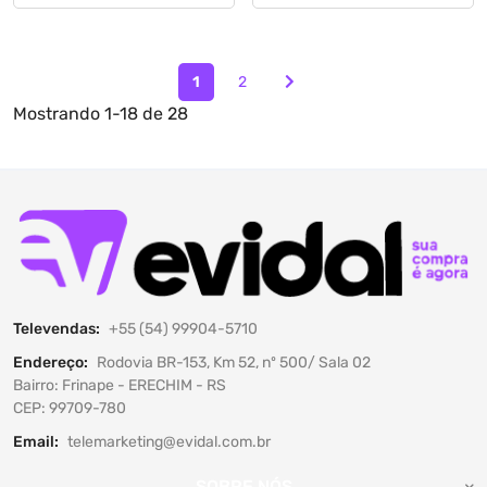
1
2
Mostrando
1-18 de 28
Televendas:
+55 (54) 99904-5710
Endereço:
Rodovia BR-153, Km 52, nº 500/ Sala 02
Bairro: Frinape - ERECHIM - RS
CEP: 99709-780
Email:
telemarketing@evidal.com.br
SOBRE NÓS