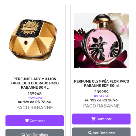
PERFUME LADY MILLION
PERFUME OLYMPÉA FLOR PACO
FABULOUS DOURADO PACO
RABANNE EDP 30ml
RABANNE 80ML
209959
159968
R$ 347,54
R$ 919,90
ou 12x de R$ 28,96
ou 12x de R$ 76,66
PACO RABANNE
PACO RABANNE
Comprar
Comprar
Ver Detalhes
Ver Detalhes