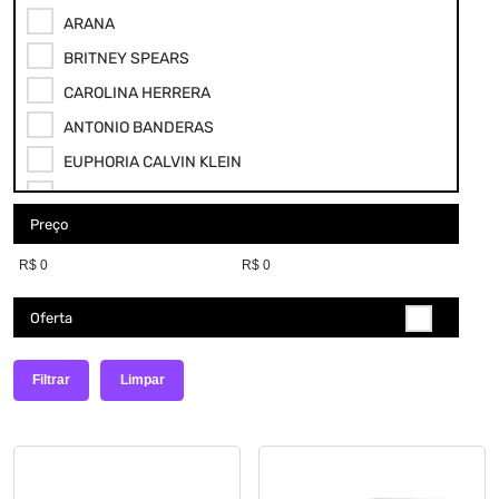
ARANA
BRITNEY SPEARS
CAROLINA HERRERA
ANTONIO BANDERAS
EUPHORIA CALVIN KLEIN
ANA HICKMANN
Preço
LANCÔME PARIS
PACO RABANNE
PARIS ELYSEES
Oferta
SHAKIRA
YVES SAINT LAURENT
Filtrar
Limpar
CICLO
CARMED