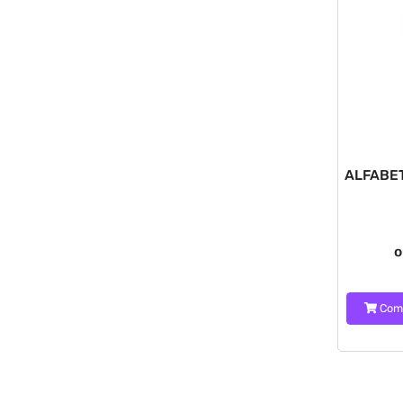
ALFABE
o
Com