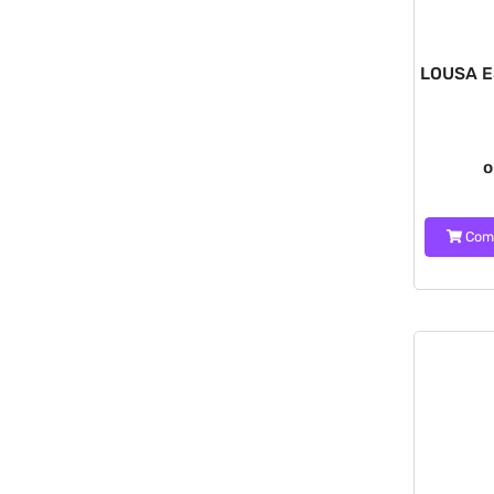
LOUSA 
o
Com