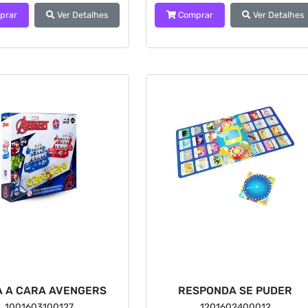
prar
Ver Detalhes
Comprar
Ver Detalhes
 A CARA AVENGERS
RESPONDA SE PUDER
1001603100127
1201602400012