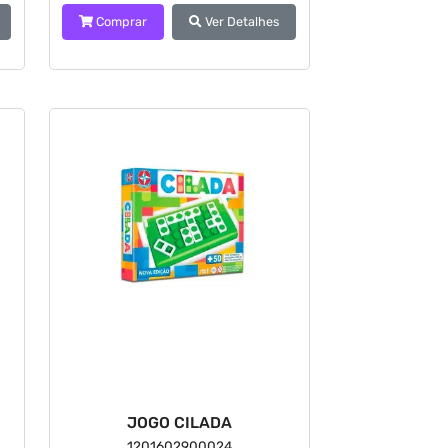
Comprar
Ver Detalhes
JOGO CILADA
1201602900024