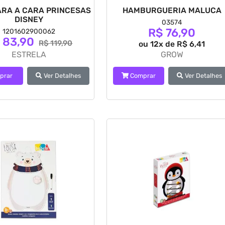
ARA A CARA PRINCESAS
HAMBURGUERIA MALUCA
DISNEY
03574
R$ 76,90
1201602900062
 83,90
R$ 119,90
ou 12x de R$ 6,41
ESTRELA
GROW
prar
Ver Detalhes
Comprar
Ver Detalhes