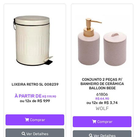
CONJUNTO 2 PEÇAS P/
BANHEIRO DE CERÂMICA
LIXEIRA RETRO 5L 008239
BALLOON BEGE
61806
À PARTIR DE
R$ 119,90
R$ 44,90
ou 12x de R$ 9,99
ou 12x de R$ 3,74
WOLF
Comprar
Comprar
Ver Detalhes
Ver Detalhes