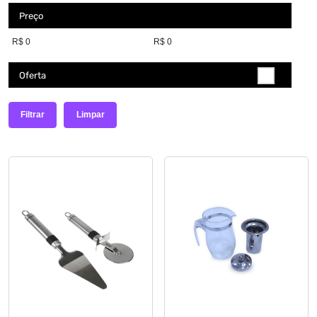
IMPORIENTE
Preço
250ML
LEONORA
210ML
PERFUMIL
27 CM
Oferta
ATELIER LUIZ FERNANDO
24X14CM
MIMO STYLE
1,45
Filtrar
Limpar
LYOR
5L
WOLF
ROJEMAC
PILLOWTEX
ANE KAROLINE DAPPER
BAMBOOS IMPORTAÇÕES
ARANA
GUARACI
CANECAS