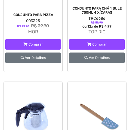
NEWWAY COMERCIO
CONJUNTO PARA CHÁ 1 BULE
COLISEU
750ML 4 XÍCARAS
CONJUNTO PARA PIZZA
TRC6686
BRITÂNIA
003325
R$ 59,90
R$ 39,90
ou 12x de R$ 4,99
R$ 29,90
MOR
TOP RIO
Comprar
Comprar
Ver Detalhes
Ver Detalhes