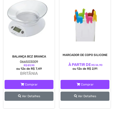
MARCADOR DE COPO SILICONE
BALANÇA BCZ BRANCA
066503009
À PARTIR DE
R$ 34,90
R$ 89,90
ou 12x de R$ 7,49
ou 12x de R$ 2,91
BRITÂNIA
Comprar
Comprar
Ver Detalhes
Ver Detalhes