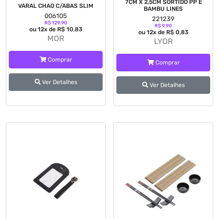
7CM X 2,5CM SORTIDO PP E
VARAL CHAO C/ABAS SLIM
BAMBU LINES
006105
221239
R$ 129,90
R$ 9,90
ou 12x de R$ 10,83
ou 12x de R$ 0,83
MOR
LYOR
Comprar
Comprar
Ver Detalhes
Ver Detalhes