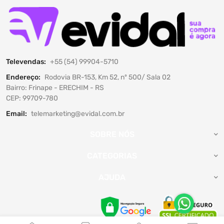
Televendas:
+55 (54) 99904-5710
Endereço:
Rodovia BR-153, Km 52, nº 500/ Sala 02
Bairro: Frinape - ERECHIM - RS
CEP: 99709-780
Email:
telemarketing@evidal.com.br
SOBRE NÓS
CATEGORIAS
AJUDA