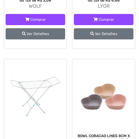
ou 12x de R$ 2,08
ou 12x de R$ 6,66
WOLF
LYOR
Comprar
Comprar
Ver Detalhes
Ver Detalhes
BOWL CORACAO LINES 8CM X