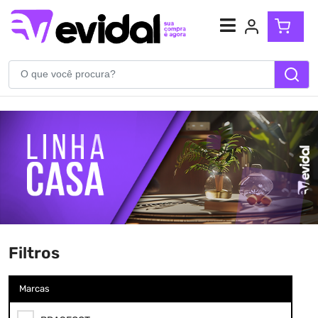
Atendimento
(54) 99904-5710
WhatsApp
Filtros
Marcas