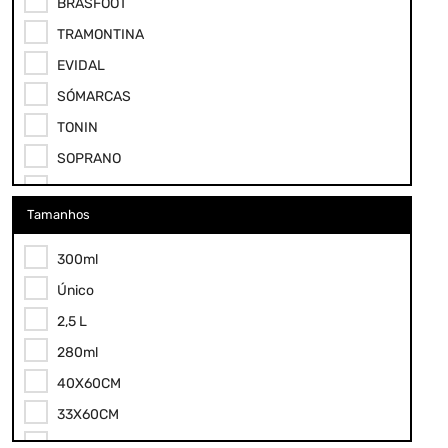
BRASFOOT
TRAMONTINA
EVIDAL
SÓMARCAS
TONIN
SOPRANO
TOP RIO
Tamanhos
MOR
MAIR
300ml
CASITA
Único
VIA ATACADO
2,5 L
YINS
280ml
KEHOME
40X60CM
JTX
33X60CM
MAIRO
18