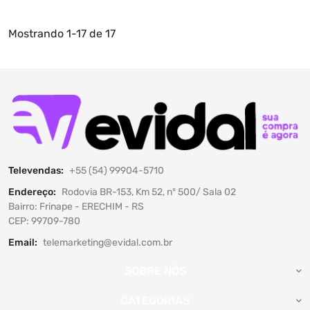
Mostrando
1-17 de 17
Televendas:
+55 (54) 99904-5710
Endereço:
Rodovia BR-153, Km 52, nº 500/ Sala 02
Bairro: Frinape - ERECHIM - RS
CEP: 99709-780
Email:
telemarketing@evidal.com.br
SOBRE NÓS
CATEGORIAS