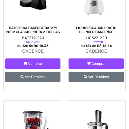
BATEDEIRA CADENCE BAT279
LIQUIDIFICADOR PRATIC
200V CLASSIC PRETA 2 TIGELAS
BLENDER CANDENCE
BAT279-220
LIQ323-220
R$ 219,90
R$ 199,90
ou 12x de R$ 18,33
ou 12x de R$ 16,66
CADENCE
CADENCE
Comprar
Comprar
Ver Detalhes
Ver Detalhes