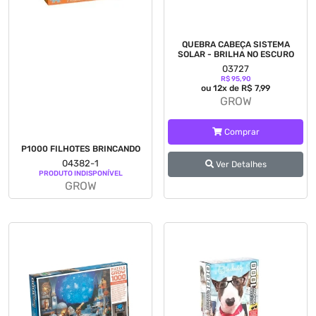
QUEBRA CABEÇA SISTEMA
SOLAR - BRILHA NO ESCURO
03727
R$ 95,90
ou 12x de R$ 7,99
GROW
Comprar
P1000 FILHOTES BRINCANDO
04382-1
Ver Detalhes
PRODUTO INDISPONÍVEL
GROW