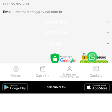
CEP: 99709-780
Email:
telemarketing@evidal.com.br
SOBRE NÓS
CATEGORIAS
AJUDA
Entre ou
Home
Carrinho
Contato
cadastre-se
Aceitamos:
DISPONÍVEL EM
© 2026, Evidal. Feito por Zepel