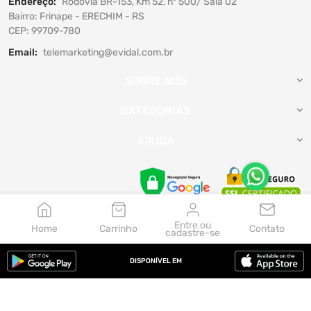
Endereço:
Rodovia BR-153, Km 52, nº 500/ Sala 02
Bairro: Frinape - ERECHIM - RS
CEP: 99709-780
Email:
telemarketing@evidal.com.br
SOBRE NÓS
CATEGORIAS
AJUDA
Entre ou
Home
Carrinho
Contato
cadastre-se
Aceitamos:
DISPONÍVEL EM
© 2026, Evidal. Feito por Zepel