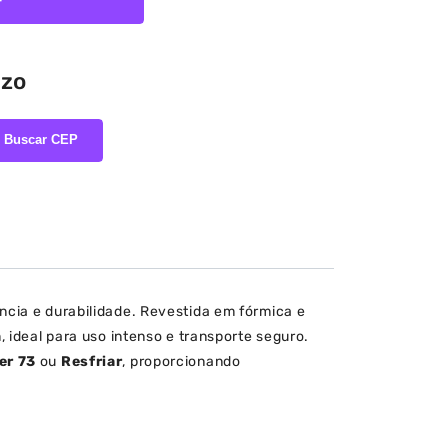
r
azo
Buscar CEP
cia e durabilidade. Revestida em fórmica e
 ideal para uso intenso e transporte seguro.
er 73
ou
Resfriar
, proporcionando