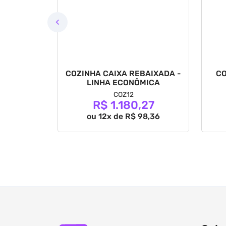
IXA
MENTA -
COZINHA CAIXA REBAIXADA -
CO
IONAL
LINHA ECONÔMICA
COZ12
71
R$ 1.180,27
7,56
ou 12x de R$ 98,36