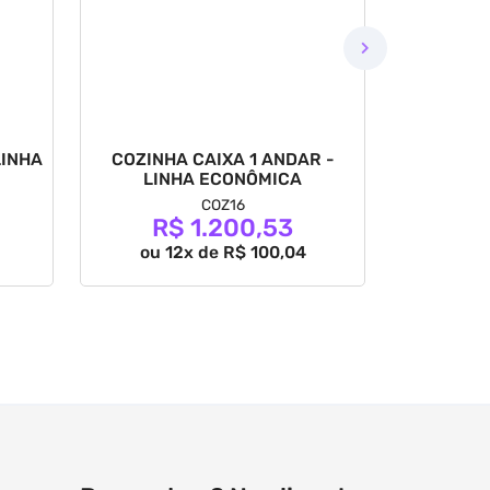
LINHA
COZINHA CAIXA 1 ANDAR -
COZINHA 
LINHA ECONÔMICA
ANDAR 
COZ16
R$ 1.200,53
R
ou 12x de R$ 100,04
ou 