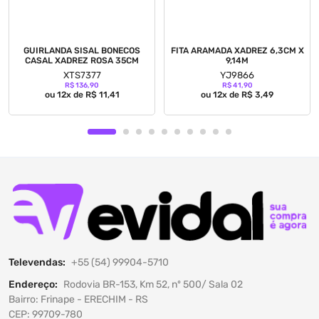
GUIRLANDA SISAL BONECOS
FITA ARAMADA XADREZ 6,3CM X
CASAL XADREZ ROSA 35CM
9,14M
XTS7377
YJ9866
R$ 136,90
R$ 41,90
ou 12x de R$ 11,41
ou 12x de R$ 3,49
Televendas:
+55 (54) 99904-5710
Endereço:
Rodovia BR-153, Km 52, nº 500/ Sala 02
Bairro: Frinape - ERECHIM - RS
CEP: 99709-780