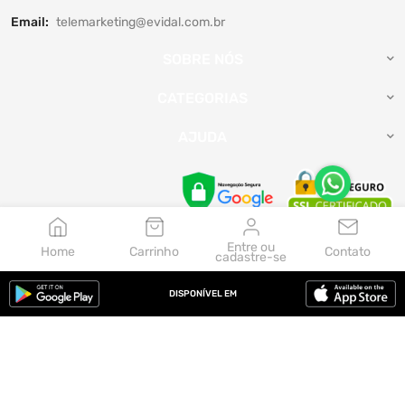
Email:
telemarketing@evidal.com.br
SOBRE NÓS
CATEGORIAS
AJUDA
Entre ou
Home
Carrinho
Contato
cadastre-se
Aceitamos:
DISPONÍVEL EM
© 2026, Evidal. Feito por Zepel