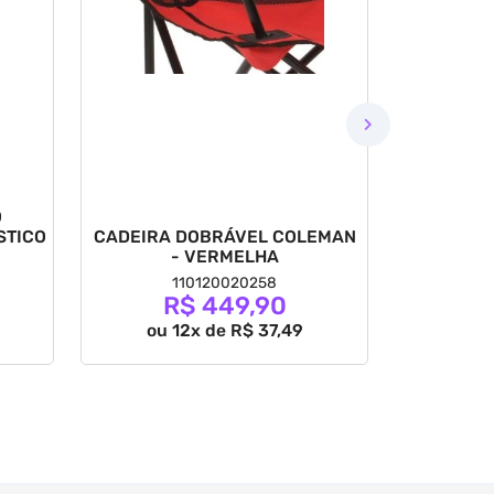
MINI-VA
O
COM 32 P
STICO
CADEIRA DOBRÁVEL COLEMAN
- VERMELHA
110120020258
R$ 449,90
ou 
ou 12x de R$ 37,49