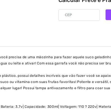
Calcular Frete e Pr
você precisa de uma mãozinha para fazer aquele suco geladinh
, água ou leite e ativar! Com essa garrafa você não precisa ser 
e plástico, possui detalhes incríveis que vão fazer você se apa
uco ou vitamina com suas frutas favoritas! Potente e versátil, 
alquer lugar! Possui tampa antivazamento e filtro para coar sua 
Bateria: 3.7v| Capacidade: 300ml| Voltagem: 110 ? 220v| Material