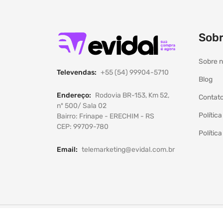
Sobr
Sobre 
Televendas:
+55 (54) 99904-5710
Blog
Endereço:
Rodovia BR-153, Km 52,
Contat
nº 500/ Sala 02
Polític
Bairro: Frinape - ERECHIM - RS
CEP: 99709-780
Polític
Email:
telemarketing@evidal.com.br
Aceitamos: