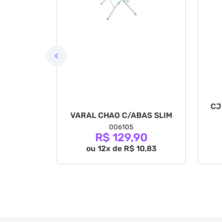
CJ
OVÓ TE AMO
VARAL CHAO C/ABAS SLIM
006105
0
R$ 129,90
3,33
ou 12x de R$ 10,83