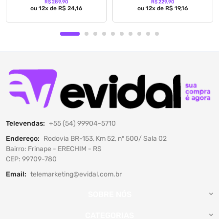
R$ 289,90
R$ 229,90
ou 12x de R$ 24,16
ou 12x de R$ 19,16
Televendas:
+55 (54) 99904-5710
Endereço:
Rodovia BR-153, Km 52, nº 500/ Sala 02
Bairro: Frinape - ERECHIM - RS
CEP: 99709-780
Email:
telemarketing@evidal.com.br
SOBRE NÓS
CATEGORIAS