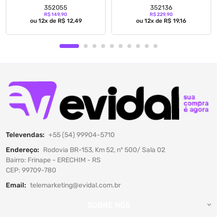
352055
352136
R$ 149,90
R$ 229,90
ou 12x de R$ 12,49
ou 12x de R$ 19,16
Televendas:
+55 (54) 99904-5710
Endereço:
Rodovia BR-153, Km 52, nº 500/ Sala 02
Bairro: Frinape - ERECHIM - RS
CEP: 99709-780
Email:
telemarketing@evidal.com.br
SOBRE NÓS