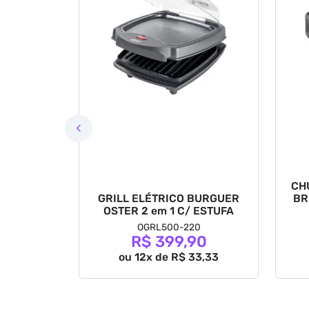
KE MAKER
CH
GRILL ELÉTRICO BURGUER
BR
OSTER 2 em 1 C/ ESTUFA
90
OGRL500-220
R$ 399,90
6,66
ou 12x de R$ 33,33