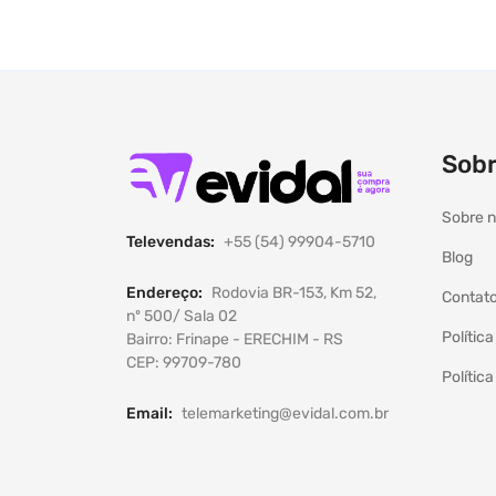
Sobr
Sobre 
Televendas:
+55 (54) 99904-5710
Blog
Endereço:
Rodovia BR-153, Km 52,
Contat
nº 500/ Sala 02
Polític
Bairro: Frinape - ERECHIM - RS
CEP: 99709-780
Polític
Email:
telemarketing@evidal.com.br