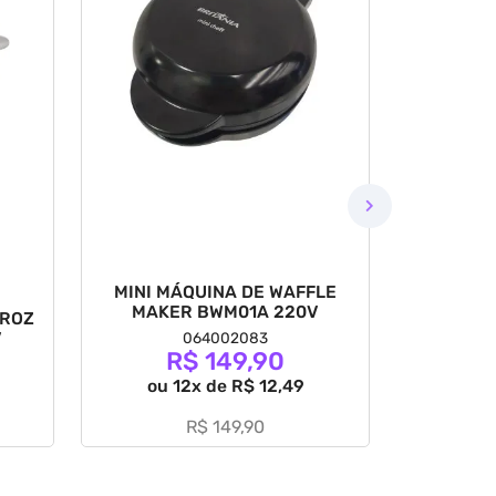
MINI MÁQUINA DE WAFFLE
SANDUICH
MAKER BWM01A 220V
RROZ
V
064002083
R$ 149,90
ou 12x de R$ 12,49
ou 
R$ 149,90