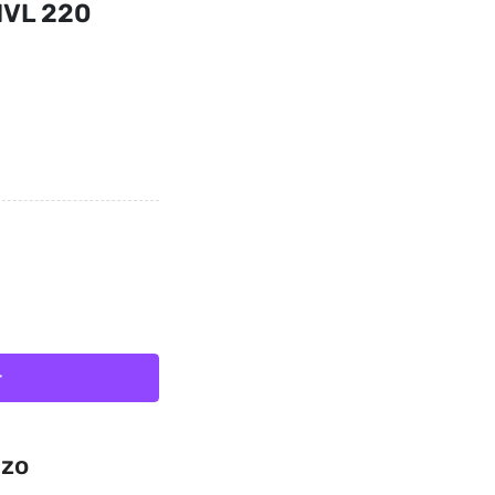
1VL 220
r
azo