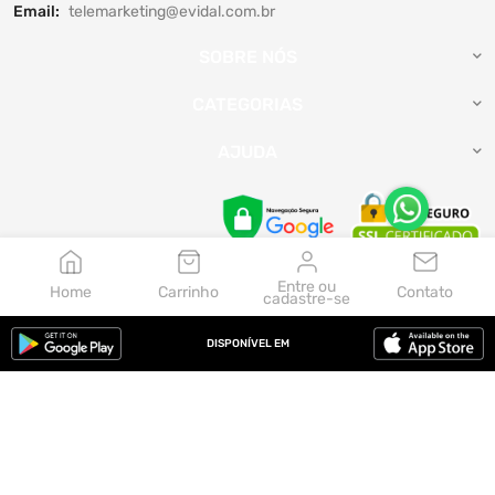
Email:
telemarketing@evidal.com.br
SOBRE NÓS
CATEGORIAS
AJUDA
Entre ou
Home
Carrinho
Contato
cadastre-se
Aceitamos:
DISPONÍVEL EM
© 2026, Evidal. Feito por Zepel