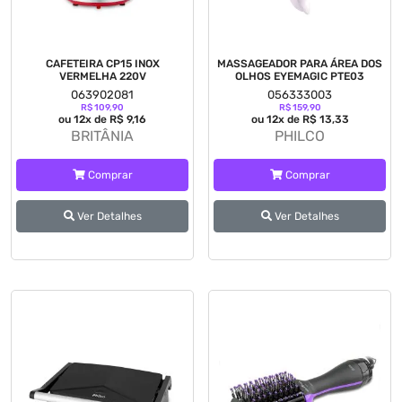
CAFETEIRA CP15 INOX
MASSAGEADOR PARA ÁREA DOS
VERMELHA 220V
OLHOS EYEMAGIC PTE03
063902081
056333003
R$ 109,90
R$ 159,90
ou 12x de R$ 9,16
ou 12x de R$ 13,33
BRITÂNIA
PHILCO
Comprar
Comprar
Ver Detalhes
Ver Detalhes