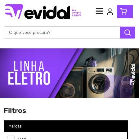
Atendimento
(54) 99904-5710
WhatsApp
Filtros
Marcas