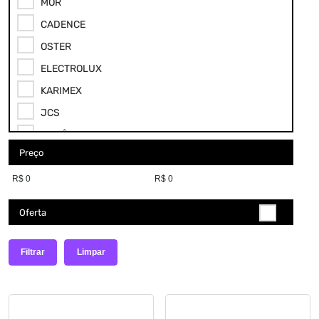
MOR
CADENCE
OSTER
ELECTROLUX
KARIMEX
JCS
BRITÂNIA
Preço
PHILCO
FAMA
Oferta
Filtrar
Limpar