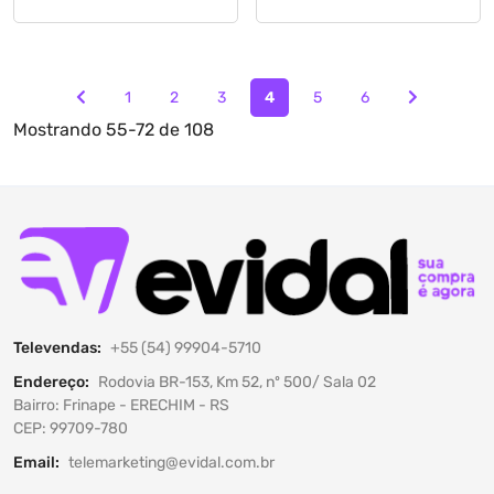
1
2
3
4
5
6
Mostrando
55-72 de 108
Televendas:
+55 (54) 99904-5710
Endereço:
Rodovia BR-153, Km 52, nº 500/ Sala 02
Bairro: Frinape - ERECHIM - RS
CEP: 99709-780
Email:
telemarketing@evidal.com.br