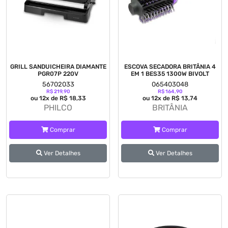
GRILL SANDUICHEIRA DIAMANTE
ESCOVA SECADORA BRITÂNIA 4
PGR07P 220V
EM 1 BES35 1300W BIVOLT
56702033
065403048
R$ 219,90
R$ 164,90
ou 12x de R$ 18,33
ou 12x de R$ 13,74
PHILCO
BRITÂNIA
Comprar
Comprar
Ver Detalhes
Ver Detalhes