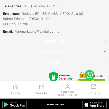
Televendas:
+55 (54) 99904-5710
Endereço:
Rodovia BR-153, Km 52, nº 500/ Sala 02
Bairro: Frinape - ERECHIM - RS
CEP: 99709-780
Email:
telemarketing@evidal.com.br
SOBRE NÓS
CATEGORIAS
AJUDA
Entre ou
Home
Carrinho
Contato
cadastre-se
Aceitamos:
DISPONÍVEL EM